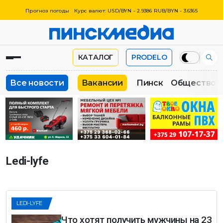
Прогноз погоды
Курс валют: USD/BYN - 2.9386 RUB/BYN - 3.6365
КАТАЛОГ
PRODELO
Все новости
Вакансии
Пинск
Общество
Ledi-lyfe
LEDI-LYFE
Что хотят получить мужчины на 23