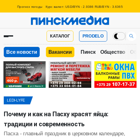
Прогноз погоды
Курс валют: USD/BYN - 2.9386 RUB/BYN - 3.6365
КАТАЛОГ
PRODELO
Все новости
Вакансии
Пинск
Общество
Обр
LEDI-LYFE
Почему и как на Пасху красят яйца:
традиции и современность
Пасха - главный праздник в церковном календаре,