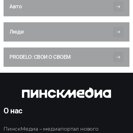
Авто
Люди
PRODELO: СВОИ О СВОЕМ
О нас
ПинскМедиа – медиапортал нового