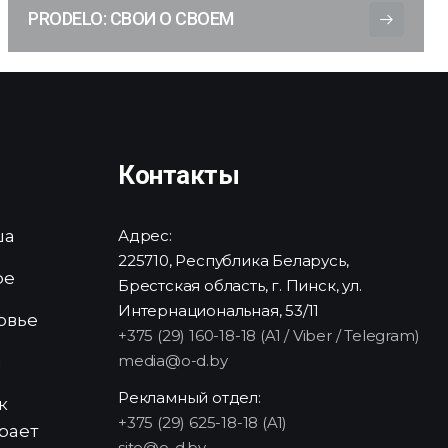
PRODELO: СВОИ О СВОЕМ
Контакты
ша
Адрес:
225710, Республика Беларусь,
ре
Брестская область, г. Пинск, ул.
Интернациональная, 53/11
овье
+375 (29) 160-18-18 (A1 / Viber / Telegram)
media@o-d.by
и
Рекламный отдел:
к
+375 (29) 625-18-18 (A1)
рает
site@o-d.by