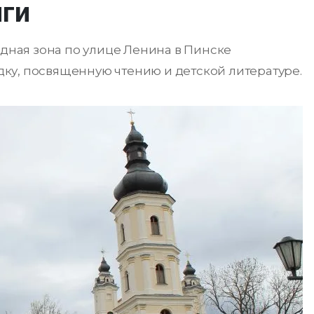
иги
одная зона по улице Ленина в Пинске
ку, посвященную чтению и детской литературе.