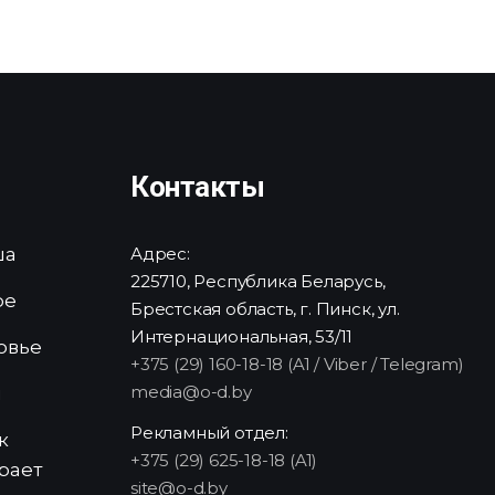
Контакты
ша
Адрес:
225710, Республика Беларусь,
ре
Брестская область, г. Пинск, ул.
Интернациональная, 53/11
овье
+375 (29) 160-18-18 (A1 / Viber / Telegram)
media@o-d.by
и
Рекламный отдел:
к
+375 (29) 625-18-18 (A1)
рает
site@o-d.by