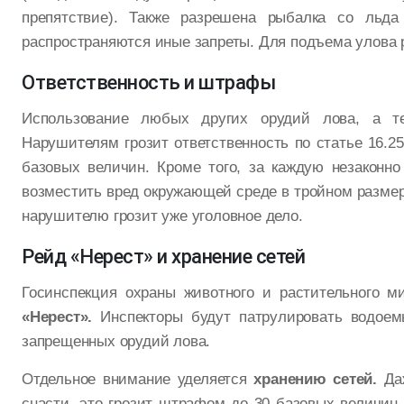
препятствие). Также разрешена рыбалка со льда
распространяются иные запреты. Для подъема улова 
Ответственность и штрафы
Использование любых других орудий лова, а т
Нарушителям грозит ответственность по статье 16.2
базовых величин. Кроме того, за каждую незаконн
возместить вред окружающей среде в тройном размер
нарушителю грозит уже уголовное дело.
Рейд «Нерест» и хранение сетей
Госинспекция охраны животного и растительного 
«Нерест».
Инспекторы будут патрулировать водоемы
запрещенных орудий лова.
Отдельное внимание уделяется
хранению сетей.
Даж
снасти, это грозит штрафом до 30 базовых величин 