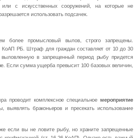
 или с искусственных сооружений, на которые не
разрешается использовать подсачек.
ем более промысловый вылов, строго запрещены.
5 КоАП РБ. Штраф для граждан составляет от 10 до 30
о выловленную в запрещенный период рыбу придется
е. Если сумма ущерба превысит 100 базовых величин,
мира проводит комплексное специальное
мероприятие
, выявлять браконьеров и пресекать использование
е если вы не ловите рыбу, но храните запрещенные
с конфискацией (ст. 16.26 КоАП). Однако есть важный