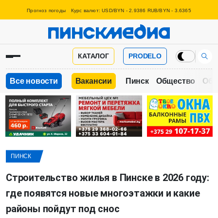
Прогноз погоды
Курс валют: USD/BYN - 2.9386 RUB/BYN - 3.6365
КАТАЛОГ
PRODELO
Все новости
Вакансии
Пинск
Общество
Обр
ПИНСК
Строительство жилья в Пинске в 2026 году:
где появятся новые многоэтажки и какие
районы пойдут под снос