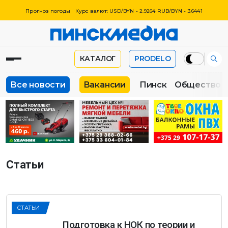
Прогноз погоды
Курс валют: USD/BYN - 2.9264 RUB/BYN - 3.6441
КАТАЛОГ
PRODELO
Все новости
Вакансии
Пинск
Общество
Статьи
СТАТЬИ
Подготовка к НОК по теории и