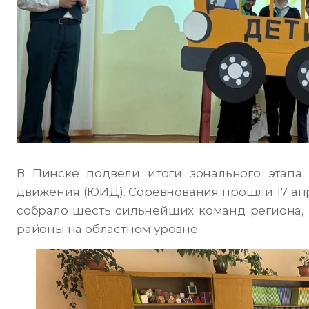
В Пинске подвели итоги зонального этапа
движения (ЮИД). Соревнования прошли 17 ап
собрало шесть сильнейших команд региона, 
районы на областном уровне.