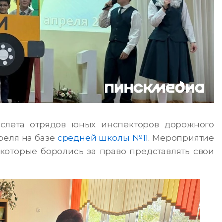
 слета отрядов юных инспекторов дорожного
реля на базе
средней школы №11
. Мероприятие
которые боролись за право представлять свои