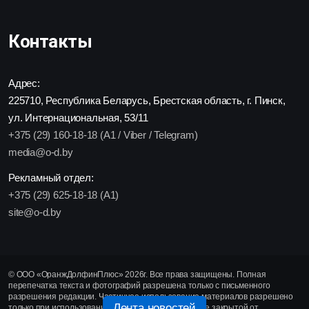
Контакты
Адрес:
225710, Республика Беларусь, Брестская область, г. Пинск,
ул. Интернациональная, 53/11
+375 (29) 160-18-18 (A1 / Viber / Telegram)
media@o-d.by
Рекламный отдел:
+375 (29) 625-18-18 (A1)
site@o-d.by
© ООО «ОранжДолфинПлюс» 2026г. Все права защищены. Полная
перепечатка текста и фотографий разрешена только с письменного
разрешения редакции. Частичное использование материалов разрешено
Лента новостей
только при использовании активной гиперссылки, не закрытой от