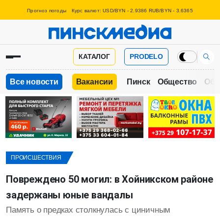
Прогноз погоды
Курс валют: USD/BYN - 2.9386 RUB/BYN - 3.6365
КАТАЛОГ
PRODELO
Все новости
Вакансии
Пинск
Общество
Обр
ПРОИСШЕСТВИЯ
Повреждено 50 могил: в Хойникском районе
задержаны юные вандалы
Память о предках столкнулась с циничным