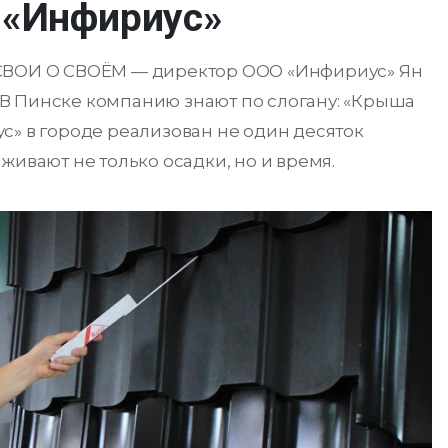
 «Инфириус»
 СВОИ О СВОЁМ — директор ООО «Инфириус» Ян
В Пинске компанию знают по слогану: «Крыша
с» в городе реализован не один десяток
живают не только осадки, но и время.