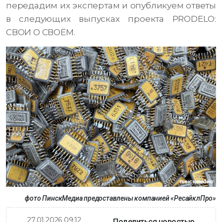
передадим их экспертам и опубликуем ответы
в следующих выпусках проекта PRODELO:
СВОИ О СВОЁМ.
фото ПинскМедиа предоставлены компанией «РесайклПро»
27.01.2026 09:12
Поделиться новостью