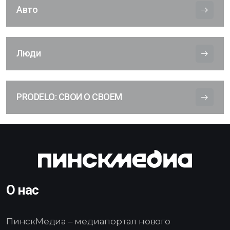
Авто
Люди
PRODELO: СВОИ О СВОЕМ
О нас
ПинскМедиа – медиапортал нового