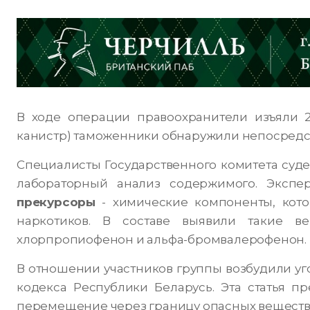
В ходе операции правоохранители изъяли 24
канистр) таможенники обнаружили непосредст
Специалисты Государственного комитета суде
лабораторный анализ содержимого. Экспер
прекурсоры
- химические компоненты, кото
наркотиков. В составе выявили такие вещ
хлорпропиофенон и альфа-бромвалерофенон.
В отношении участников группы возбудили угол
кодекса Республики Беларусь. Эта статья пр
перемещение через границу опасных веществ