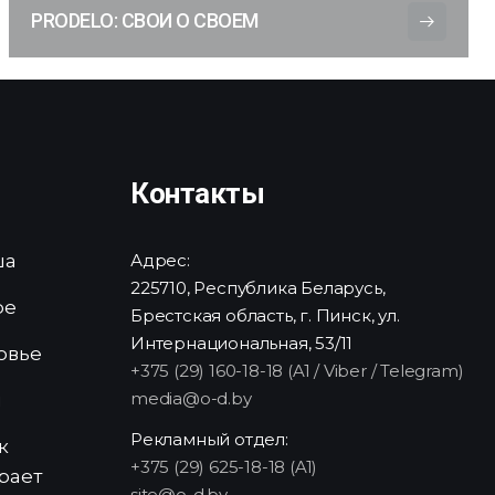
PRODELO: СВОИ О СВОЕМ
Контакты
ша
Адрес:
225710, Республика Беларусь,
ре
Брестская область, г. Пинск, ул.
Интернациональная, 53/11
овье
+375 (29) 160-18-18 (A1 / Viber / Telegram)
media@o-d.by
и
Рекламный отдел:
к
+375 (29) 625-18-18 (A1)
рает
site@o-d.by