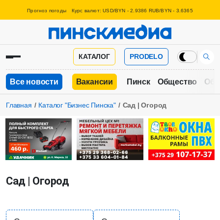
Прогноз погоды
Курс валют: USD/BYN - 2.9386 RUB/BYN - 3.6365
КАТАЛОГ
PRODELO
Все новости
Вакансии
Пинск
Общество
Обр
Главная
Каталог "Бизнес Пинска"
Сад | Огород
Сад | Огород