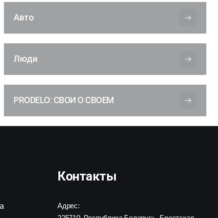
Авто
Люди
PRODELO: СВОИ О СВОЕМ
Контакты
а
Адрес:
225710, Республика Беларусь, Брестская