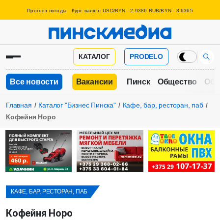
Прогноз погоды
Курс валют: USD/BYN - 2.9386 RUB/BYN - 3.6365
КАТАЛОГ
PRODELO
Все новости
Вакансии
Пинск
Общество
Обр
Главная
Каталог "Бизнес Пинска"
Кафе, бар, ресторан, паб
Кофейня Норо
КАФЕ, БАР, РЕСТОРАН, ПАБ
Кофейня Норо