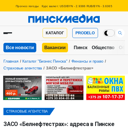
Прогноз погоды
Курс валют: USD/BYN - 2.9386 RUB/BYN - 3.6365
КАТАЛОГ
PRODELO
Все новости
Вакансии
Пинск
Общество
Обр
Главная
Каталог "Бизнес Пинска"
Финансы и право
Страховые агентства
ЗАСО «Белнефтестрах»
СТРАХОВЫЕ АГЕНТСТВА
ЗАСО «Белнефтестрах»: адреса в Пинске