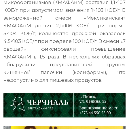
микроорганизмов (КМАФАнМ) составил 1,1×107
КОЕ/г при допустимом значения 1×103 КОЕ/г. В
замороженной смеси «Мексиканская»
КМАФАнМ достиг 2,1×106 КОЕ/г при норме
5×104 КОЕ/г; количество дрожжей оказалось
4,5×103 КОЕ/г при пределе 100 КОЕ/г. В смеси «7
овощей» фиксировали превышение
КМАФАнМ в 1,5 раза. В нескольких образцах
обнаружили представителей группы
кишечной палочки (колиформы), что
недопустимо для пищевых продуктов.