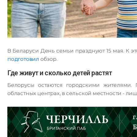
В Беларуси День семьи празднуют 15 мая. К э
подготовил
обзор.
Где живут и сколько детей растят
Белорусы остаются городскими жителями. 
областных центрах, в сельской местности - лиш