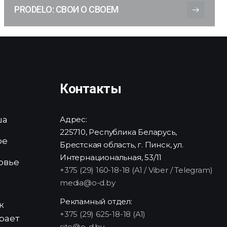
PRODELO: СВОИ О СВОЕМ
Контакты
ша
Адрес:
225710, Республика Беларусь,
ре
Брестская область, г. Пинск, ул.
Интернациональная, 53/11
овье
+375 (29) 160-18-18 (A1 / Viber / Telegram)
media@o-d.by
и
Рекламный отдел:
к
+375 (29) 625-18-18 (A1)
рает
site@o-d.by