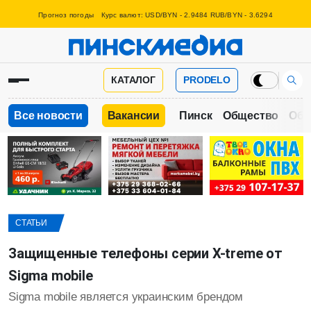
Прогноз погоды
Курс валют: USD/BYN - 2.9484 RUB/BYN - 3.6294
КАТАЛОГ
PRODELO
Все новости
Вакансии
Пинск
Общество
Обр
СТАТЬИ
Защищенные телефоны серии X-treme от
Sigma mobile
Sigma mobile является украинским брендом