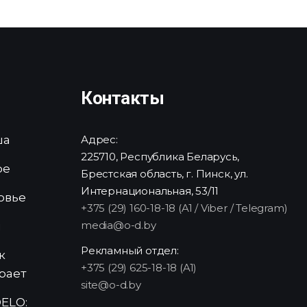
Контакты
ша
Адрес:
225710, Республика Беларусь,
ре
Брестская область, г. Пинск, ул.
Интернациональная, 53/11
овье
+375 (29) 160-18-18 (A1 / Viber / Telegram)
media@o-d.by
и
Рекламный отдел:
к
+375 (29) 625-18-18 (A1)
рает
site@o-d.by
ELO: