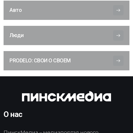
Авто
Люди
PRODELO: СВОИ О СВОЕМ
О нас
ПинскМедиа – медиапортал нового