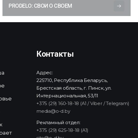
PRODELO: СВОИ О СВОЕМ
Контакты
ша
Адрес:
225710, Республика Беларусь,
ре
Брестская область, г. Пинск, ул.
Интернациональная, 53/11
овье
+375 (29) 160-18-18 (A1 / Viber / Telegram)
media@o-d.by
и
Рекламный отдел:
к
+375 (29) 625-18-18 (A1)
рает
site@o-d.by