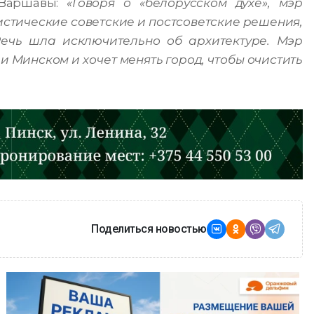
 Варшавы:
«Говоря о «белорусском духе», мэр
истические советские и постсоветские решения,
Речь шла исключительно об архитектуре. Мэр
 Минском и хочет менять город, чтобы очистить
Поделиться новостью