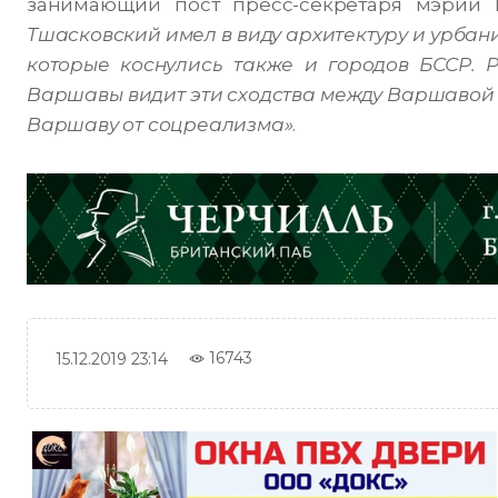
занимающий пост пресс-секретаря мэрии
Тшасковский имел в виду архитектуру и урбан
которые коснулись также и городов БССР. 
Варшавы видит эти сходства между Варшавой и
Варшаву от соцреализма»
.
16743
15.12.2019 23:14