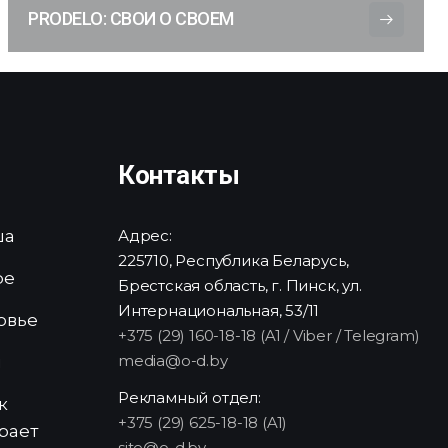
PRODELO: СВОИ О СВОЕМ
Контакты
ша
Адрес:
225710, Республика Беларусь,
ре
Брестская область, г. Пинск, ул.
Интернациональная, 53/11
овье
+375 (29) 160-18-18 (A1 / Viber / Telegram)
media@o-d.by
и
Рекламный отдел:
к
+375 (29) 625-18-18 (A1)
рает
site@o-d.by