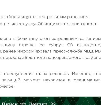
ена в больницу с огнестрельным ранением
трелял ее супруг.Об инциденте произошедш...
лена в больницу с огнестрельным ранением
енщину стрелял ее супруг.
Об инциденте,
я, ранее информировала пресс-служба
МВД РБ
.
задержала 36-летнего подозреваемого в районе
преступления стала ревность. Известно, что
 текущий момент находится в реанимации.
желое.