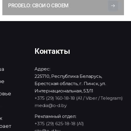
PRODELO: СВОИ О СВОЕМ
Контакты
ша
Адрес:
225710, Республика Беларусь,
ре
Брестская область, г. Пинск, ул.
Интернациональная, 53/11
овье
+375 (29) 160-18-18 (A1 / Viber / Telegram)
media@o-d.by
и
Рекламный отдел:
к
+375 (29) 625-18-18 (A1)
рает
site@o-d.by