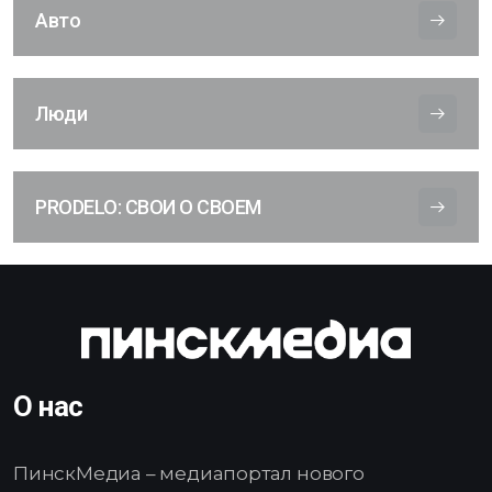
Авто
Люди
PRODELO: СВОИ О СВОЕМ
О нас
ПинскМедиа – медиапортал нового