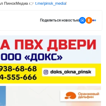
ал ПинскМедиа
👉
t.me/pinsk_media
!
Поделиться новостью