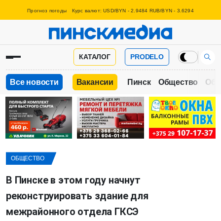
Прогноз погоды
Курс валют: USD/BYN - 2.9484 RUB/BYN - 3.6294
КАТАЛОГ
PRODELO
Все новости
Вакансии
Пинск
Общество
Обр
ОБЩЕСТВО
В Пинске в этом году начнут
реконструировать здание для
межрайонного отдела ГКСЭ