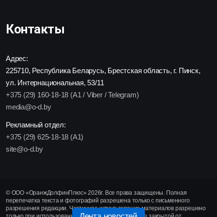
Контакты
Адрес:
225710, Республика Беларусь, Брестская область, г. Пинск,
ул. Интернациональная, 53/11
+375 (29) 160-18-18 (A1 / Viber / Telegram)
media@o-d.by
Рекламный отдел:
+375 (29) 625-18-18 (A1)
site@o-d.by
© ООО «ОранжДолфинПлюс» 2026г. Все права защищены. Полная
перепечатка текста и фотографий разрешена только с письменного
разрешения редакции. Частичное использование материалов разрешено
Лента новостей
только при использовании активной гиперссылки, не закрытой от