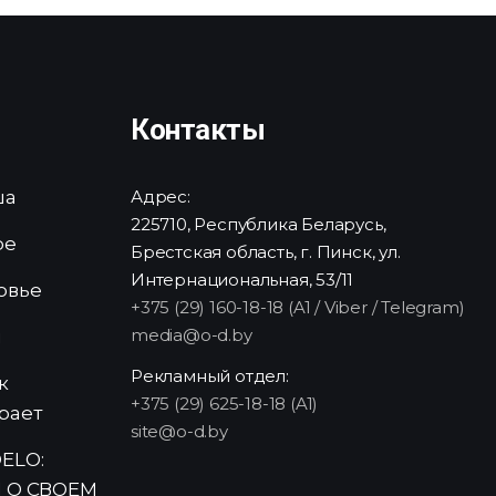
Контакты
ша
Адрес:
225710, Республика Беларусь,
ре
Брестская область, г. Пинск, ул.
Интернациональная, 53/11
овье
+375 (29) 160-18-18 (A1 / Viber / Telegram)
media@o-d.by
и
Рекламный отдел:
к
+375 (29) 625-18-18 (A1)
рает
site@o-d.by
ELO:
 О СВОЕМ