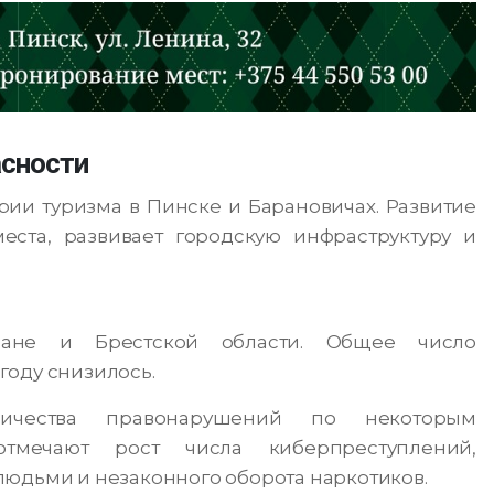
асности
рии туризма в Пинске и Барановичах. Развитие
ста, развивает городскую инфраструктуру и
ране и Брестской области. Общее число
году снизилось.
личества правонарушений по некоторым
тмечают рост числа киберпреступлений,
людьми и незаконного оборота наркотиков.