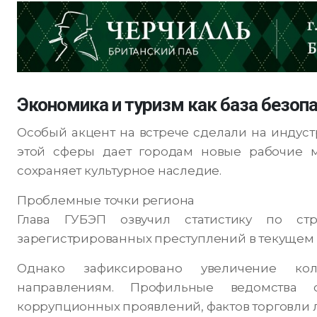
Экономика и туризм как база безоп
Особый акцент на встрече сделали на индуст
этой сферы дает городам новые рабочие ме
сохраняет культурное наследие.
Проблемные точки региона
Глава ГУБЭП озвучил статистику по ст
зарегистрированных преступлений в текущем 
Однако зафиксировано увеличение ко
направлениям. Профильные ведомства о
коррупционных проявлений, фактов торговли 