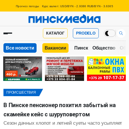
Прогноз погоды
Курс валют: USD/BYN - 2.9386 RUB/BYN - 3.6365
КАТАЛОГ
PRODELO
Все новости
Вакансии
Пинск
Общество
Обр
ПРОИСШЕСТВИЯ
В Пинске пенсионер похитил забытый на
скамейке кейс с шуруповертом
Сезон дачных хлопот и летней суеты часто усыпляет