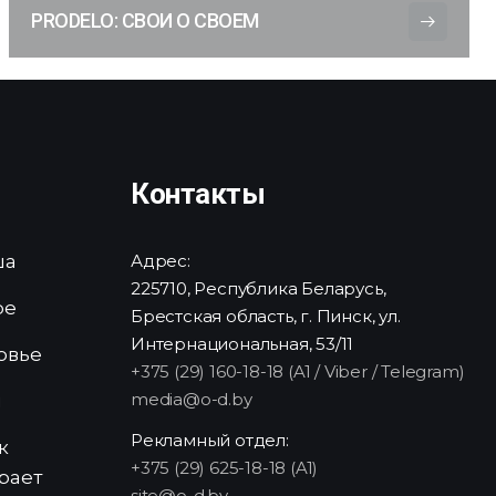
PRODELO: СВОИ О СВОЕМ
Контакты
ша
Адрес:
225710, Республика Беларусь,
ре
Брестская область, г. Пинск, ул.
Интернациональная, 53/11
овье
+375 (29) 160-18-18 (A1 / Viber / Telegram)
media@o-d.by
и
Рекламный отдел:
к
+375 (29) 625-18-18 (A1)
рает
site@o-d.by