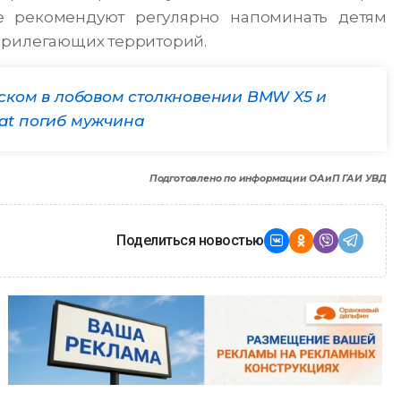
е рекомендуют регулярно напоминать детям
прилегающих территорий.
нском в лобовом столкновении BMW X5 и
at погиб мужчина
Подготовлено по информации ОАиП ГАИ УВД
Поделиться новостью