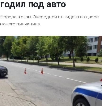
годил под авто
х города в разы. Очередной инцидент во дворе
я юного пинчанина.