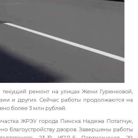
текущий ремонт на улицах Жени Гуренковой,
зии и других. Сейчас работы продолжаются на
но более 3 млн рублей.
участка ЖРЭУ города Пинска Надежа Потапчук,
но благоустройству дворов. Завершены работы
лтовского, 23-31; ИПД-5; Партизанская, 20;