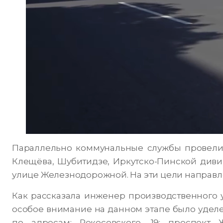
Параллельно коммунальные службы провели 
Клещёва, Шубитидзе, Иркутско-Пинской диви
улице Железнодорожной. На эти цели направле
Как рассказала инженер производственного 
особое внимание на данном этапе было уделе
по адресам: Рокосовского, 19; проспект Жо