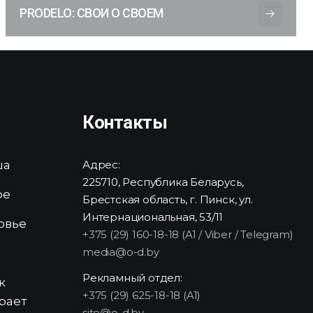
PRODELO: СВОИ О СВОЕМ
Контакты
ша
Адрес:
225710, Республика Беларусь,
ре
Брестская область, г. Пинск, ул.
Интернациональная, 53/11
овье
+375 (29) 160-18-18 (A1 / Viber / Telegram)
media@o-d.by
и
Рекламный отдел:
к
+375 (29) 625-18-18 (A1)
рает
site@o-d.by