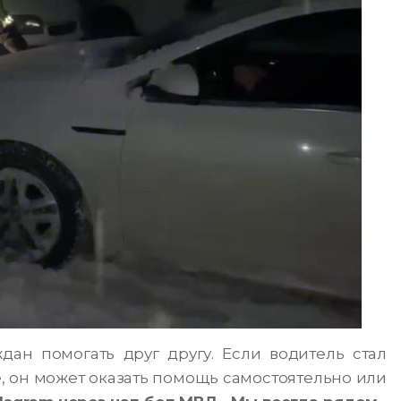
ан помогать друг другу. Если водитель стал
, он может оказать помощь самостоятельно или