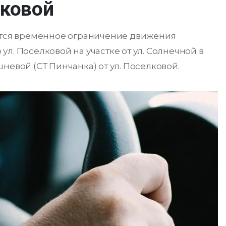
лковой
водится временное ограничение движения
л. Поселковой на участке от ул. Солнечной в
невой (СТ Пинчанка) от ул. Поселковой.