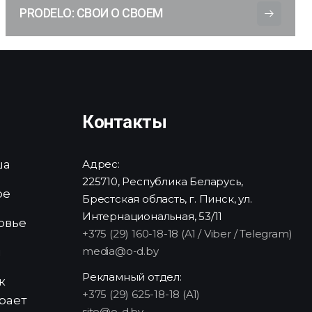
PRODELO: СВОИ О СВОЕМ
Контакты
ша
Адрес:
225710, Республика Беларусь,
ре
Брестская область, г. Пинск, ул.
Интернациональная, 53/11
овье
+375 (29) 160-18-18 (A1 / Viber / Telegram)
media@o-d.by
и
Рекламный отдел:
к
+375 (29) 625-18-18 (A1)
рает
site@o-d.by