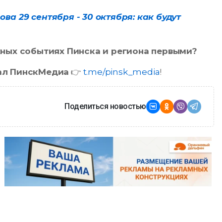
ва 29 сентября - 30 октября: как будут
ажных событиях Пинска и региона первыми?
ал ПинскМедиа
👉
t.me/pinsk_media
!
Поделиться новостью