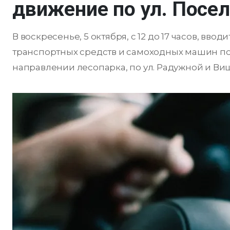
движение по ул. Посе
В воскресенье, 5 октября, с 12 до 17 часов, в
транспортных средств и самоходных машин по у
направлении лесопарка, по ул. Радужной и Виш