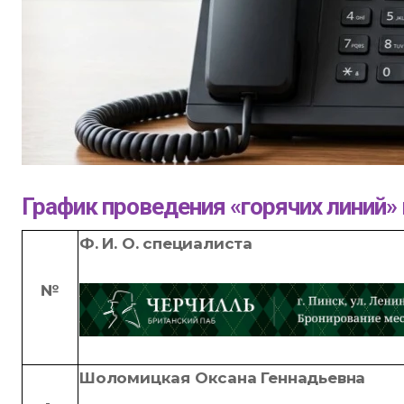
График проведения «горячих линий» 
Ф. И. О. специалиста
№
Шоломицкая
Оксана Геннадьевна