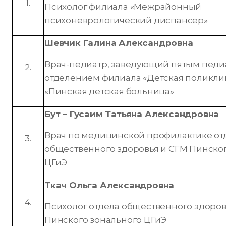
1.
Психолог филиала «Межрайонный
психоневрологический диспансер»
Шевчик
Галина Александровна
Врач-педиатр, заведующий пятым пед
2.
отделением филиала «Детская поликли
«Пинская детская больница»
Бут – Гусаим
Татьяна Александровна
Врач по медицинской профилактике от
3.
общественного здоровья и СГМ Пинско
ЦГиЭ
Ткач
Ольга Александровна
4.
Психолог отдела общественного здоров
Пинского зонального ЦГиЭ