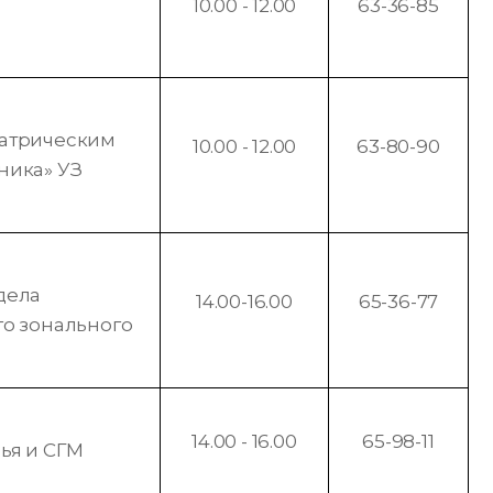
10.00 - 12.00
63-36-85
иатрическим
10.00 - 12.00
63-80-90
ника» УЗ
дела
14.00-16.00
65-36-77
го зонального
14.00 - 16.00
65-98-11
ья и СГМ