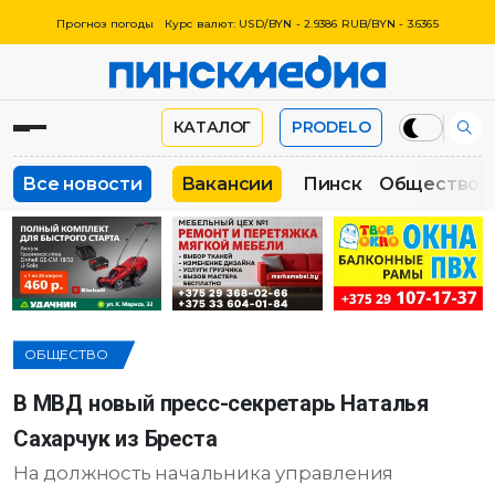
Прогноз погоды
Курс валют: USD/BYN - 2.9386 RUB/BYN - 3.6365
КАТАЛОГ
PRODELO
Все новости
Вакансии
Пинск
Общество
ОБЩЕСТВО
В МВД новый пресс-секретарь Наталья
Сахарчук из Бреста
На должность начальника управления