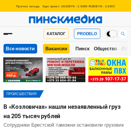
Прогноз погоды
Курс валют: USD/BYN - 2.9386 RUB/BYN - 3.6365
КАТАЛОГ
PRODELO
Все новости
Вакансии
Пинск
Общество
Обр
ПРОИСШЕСТВИЯ
В «Козловичах» нашли незаявленный груз
на 205 тысяч рублей
Сотрудники Брестской таможни остановили грузовик