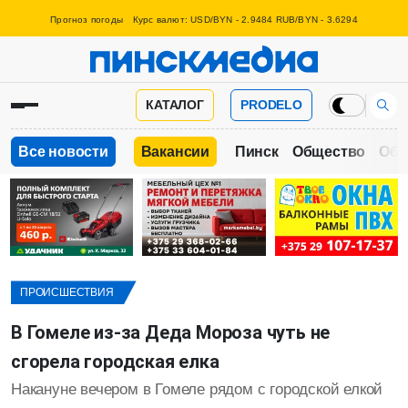
Прогноз погоды
Курс валют: USD/BYN - 2.9484 RUB/BYN - 3.6294
КАТАЛОГ
PRODELO
Все новости
Вакансии
Пинск
Общество
Обр
ПРОИСШЕСТВИЯ
В Гомеле из-за Деда Мороза чуть не
сгорела городская елка
Накануне вечером в Гомеле рядом с городской елкой