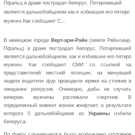
Пфальц в драке пострадал белорус. Потерпевший
является дальнобойщиком как и избившие его пятеро
мужчин.Как сообщают С...
В немецком городе
Верт-арм-Райн
(земля Рейнланд-
Пфальц) в драке пострадал белорус. Потерпевший
является дальнобойщиком, как и избившие его пятеро
мужчин.
Как сообщают СМИ со ссылкой на
представителей местной полиции, на минувшей
неделе водители фур проводили время на стоянке в
ожидании разгрузок. Очевидно, дабы не скучать
вечером, мужчины распивали спиртное. В
определенный момент возник конфликт, в результате
которого 5 дальнобойщиков из
Украины
избили
белоруса.
По факту случившегося было возбуждено уголовное