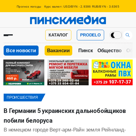
Прогноз погоды
Курс валют: USD/BYN - 2.9386 RUB/BYN - 3.6365
КАТАЛОГ
PRODELO
Все новости
Вакансии
Пинск
Общество
Обр
ПРОИСШЕСТВИЯ
В Германии 5 украинских дальнобойщиков
побили белоруса
В немецком городе Верт-арм-Райн земля Рейнланд-