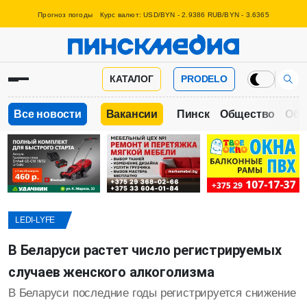
Прогноз погоды
Курс валют: USD/BYN - 2.9386 RUB/BYN - 3.6365
КАТАЛОГ
PRODELO
Все новости
Вакансии
Пинск
Общество
Обр
LEDI-LYFE
В Беларуси растет число регистрируемых
случаев женского алкоголизма
В Беларуси последние годы регистрируется снижение