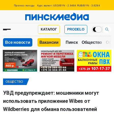
Прогноз погоды
Курс валют: USD/BYN - 2.9484 RUB/BYN - 3.6294
КАТАЛОГ
PRODELO
Все новости
Вакансии
Пинск
Общество
Обр
ОБЩЕСТВО
УВД предупреждает: мошенники могут
использовать приложение Wibes от
Wildberries для обмана пользователей