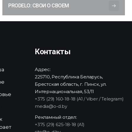
PRODELO: СВОИ О СВОЕМ
Контакты
ша
Адрес:
225710, Республика Беларусь,
ре
Брестская область, г. Пинск, ул.
Интернациональная, 53/11
овье
+375 (29) 160-18-18 (A1 / Viber / Telegram)
media@o-d.by
и
Рекламный отдел:
к
+375 (29) 625-18-18 (A1)
рает
site@o-d.by