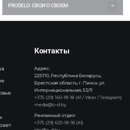
PRODELO: СВОИ О СВОЕМ
Контакты
ша
Адрес:
225710, Республика Беларусь,
ре
Брестская область, г. Пинск, ул.
Интернациональная, 53/11
овье
+375 (29) 160-18-18 (A1 / Viber / Telegram)
media@o-d.by
и
Рекламный отдел:
к
+375 (29) 625-18-18 (A1)
рает
site@o-d.by