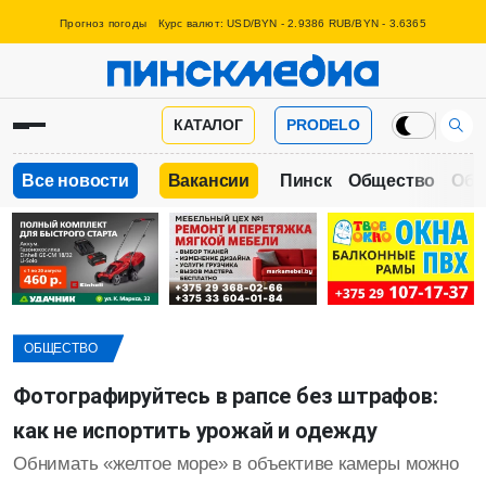
Прогноз погоды
Курс валют: USD/BYN - 2.9386 RUB/BYN - 3.6365
КАТАЛОГ
PRODELO
Все новости
Вакансии
Пинск
Общество
Обр
ОБЩЕСТВО
Фотографируйтесь в рапсе без штрафов:
как не испортить урожай и одежду
Обнимать «желтое море» в объективе камеры можно