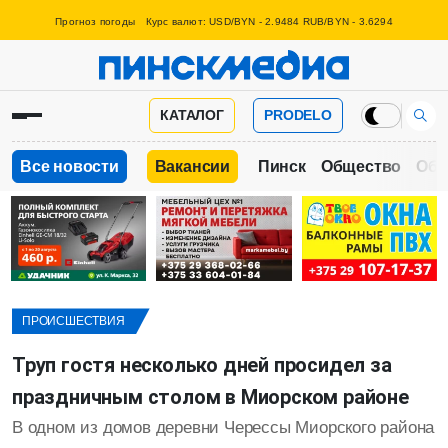
Прогноз погоды
Курс валют: USD/BYN - 2.9484 RUB/BYN - 3.6294
КАТАЛОГ
PRODELO
Все новости
Вакансии
Пинск
Общество
Обр
ПРОИСШЕСТВИЯ
Труп гостя несколько дней просидел за
праздничным столом в Миорском районе
В одном из домов деревни Черессы Миорского района