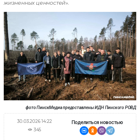
жизненных ценностей
».
фото ПинскМедиа предоставлены ИДН Пинского РОВД
30.03.2026 14:22
Поделиться новостью
345