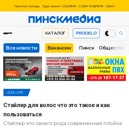
Прогноз погоды
Курс валют: USD/BYN - 2.9264 RUB/BYN - 3.6441
КАТАЛОГ
PRODELO
Все новости
Вакансии
Пинск
Общество
LEDI-LYFE
Стайлер для волос что это такое и как
пользоваться
Стайлер это своего рода современная плойка