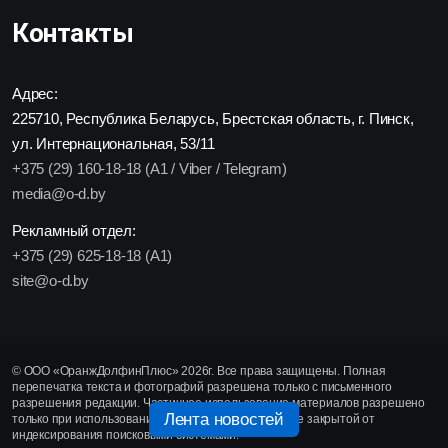
Контакты
Адрес:
225710, Республика Беларусь, Брестская область, г. Пинск,
ул. Интернациональная, 53/11
+375 (29) 160-18-18 (A1 / Viber / Telegram)
media@o-d.by
Рекламный отдел:
+375 (29) 625-18-18 (A1)
site@o-d.by
© ООО «ОранжДолфинПлюс» 2026г. Все права защищены. Полная
перепечатка текста и фотографий разрешена только с письменного
разрешения редакции. Частичное использование материалов разрешено
Лента новостей
только при использовании активной гиперссылки, не закрытой от
индексирования поисковыми системами.